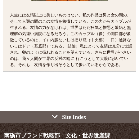
人生には友情以上に美しいものはない。私の作品は男と女の間の、
そして人類の間のこの友情を象徴している。この力からカップルが
生まれる。友情の力がなければ、世界はただ狂気と憎悪と嫉妬と無
理解の気違い病院になるだろう。このカップル（像）の開口部が象
徴しているのは、イ）内臓ないしは揺り籠（中央部） 口）通路な
いしはドア（基底部）である。 結論）私にとって友情は充分に世話
され、卵のように扱われることを望んでいる。さらに世界が小さい
のは、我々人間が世界の反対の端に 行こうとして大股に歩いてい
る。それも、友情を作り出そうとして歩いているからである。
Site Index
南砺市ブランド戦略部 文化・世界遺産課