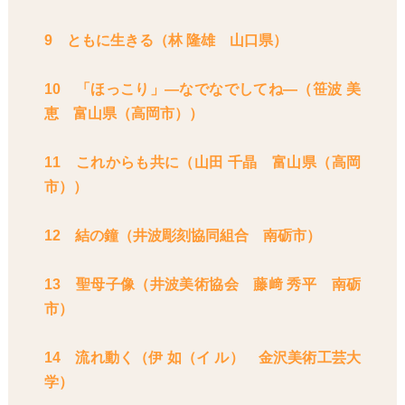
9 ともに生きる（林 隆雄 山口県）
10 「ほっこり」―なでなでしてね―（笹波 美
恵 富山県（高岡市））
11 これからも共に（山田 千晶 富山県（高岡
市））
12 結の鐘（井波彫刻協同組合 南砺市）
13 聖母子像（井波美術協会 藤﨑 秀平 南砺
市）
14 流れ動く（伊 如（イ ル） 金沢美術工芸大
学）