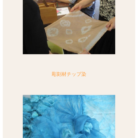
彫刻材チップ染