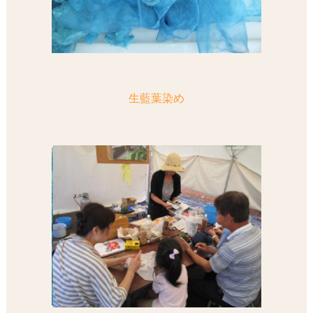
生藍葉染め