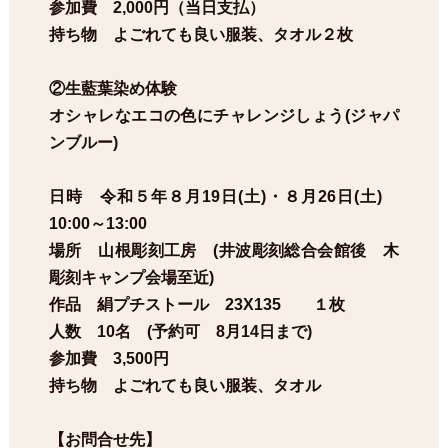
参加費 2,000円（当日支払）
持ち物 よごれても良い服装、タオル２枚
②生藍葉染め体験
オシャレなエコの色にチャレンジしょう(ジャパ
ンブルー)
日時 令和５年８月19日(土)・８月26日(土)
10:00～13:00
場所 山根彫刻工房 (井波彫刻総合会館後 木
彫刻キャンプ会場至近)
作品 絹プチストール 23X135 １枚
人数 10名 (予約可 8月14日まで)
参加費 3,500円
持ち物 よごれても良い服装、タオル
【お問合せ先】